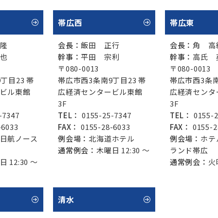
帯広西
帯広東
隆
会長：
飯田 正行
会長：
角 高
也
幹事：
平田 宗利
幹事：
高氏 
〒080-0013
〒080-0013
丁目23 帯
帯広市西3条南9丁目23 帯
帯広市西3条南
ビル東館
広経済センタービル東館
広経済センタ
3F
3F
-7347
TEL：
0155-25-7347
TEL：
0155-2
-6033
FAX：
0155-28-6033
FAX：
0155-2
日航ノース
例会場：
北海道ホテル
例会場：
ホテ
通常例会：
木曜日 12:30 ～
ランド帯広
 12:30 ～
通常例会：
火曜
清水