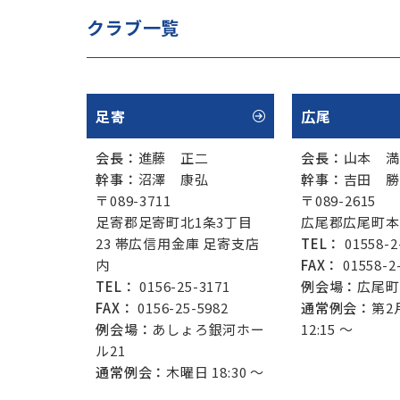
クラブ一覧
足寄
広尾
会長：
進藤 正二
会長：
山本 満
幹事：
沼澤 康弘
幹事：
吉田 勝
〒089-3711
〒089-2615
足寄郡足寄町北1条3丁目
広尾郡広尾町本
23 帯広信用金庫 足寄支店
TEL：
01558-2
内
FAX：
01558-2
TEL：
0156-25-3171
例会場：
広尾町
FAX：
0156-25-5982
通常例会：
第2
例会場：
あしょろ銀河ホー
12:15 ～
ル21
通常例会：
木曜日 18:30 ～