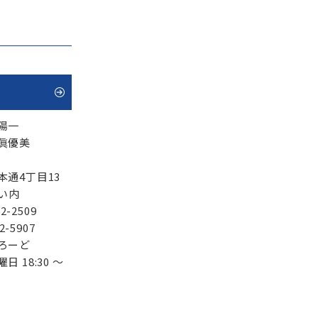
陽一
眞優美
本通4丁目13
ない内
2-2509
2-5907
ろーど
日 18:30 ～