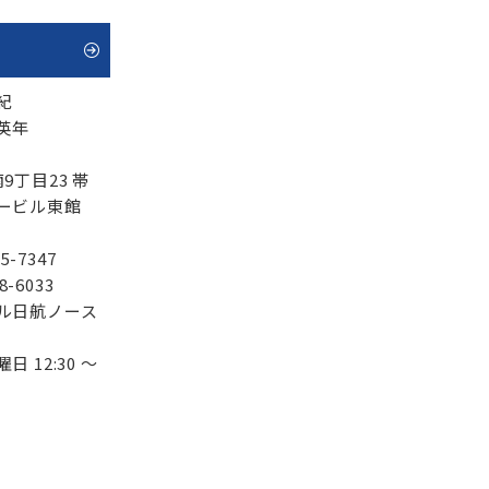
紀
英年
9丁目23 帯
ービル東館
5-7347
8-6033
ル日航ノース
日 12:30 ～