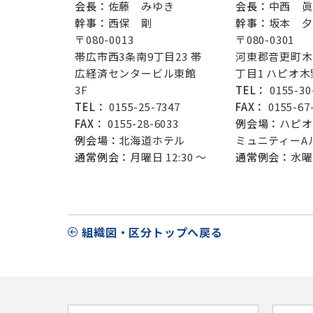
会長：
佐藤 みゆき
会長：
中西 眞
幹事：
西保 剛
幹事：
坂本 夕
〒080-0013
〒080-0301
帯広市西3条南9丁目23 帯
河東郡音更町木
広経済センタービル東館
丁目1 ハピオ木
3F
TEL：
0155-30
TEL：
0155-25-7347
FAX：
0155-67
FAX：
0155-28-6033
例会場：
ハピオ
例会場：
北海道ホテル
ミュニティーA
通常例会：
月曜日 12:30 ～
通常例会：
水曜日
組織図・区分トップへ戻る