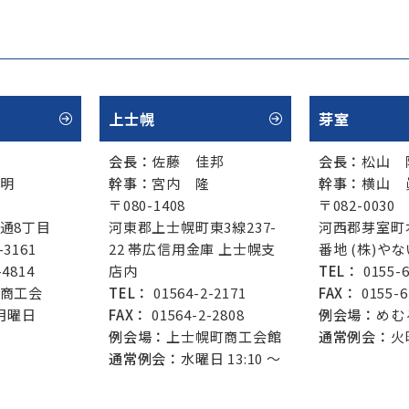
上士幌
芽室
会長：
佐藤 佳邦
会長：
松山 
明
幹事：
宮内 隆
幹事：
横山 
〒080-1408
〒082-0030
通8丁目
河東郡上士幌町東3線237-
河西郡芽室町
-3161
22 帯広信用金庫 上士幌支
番地 (株)や
-4814
店内
TEL：
0155-6
商工会
TEL：
01564-2-2171
FAX：
0155-6
月曜日
FAX：
01564-2-2808
例会場：
めむ
例会場：
上士幌町商工会館
通常例会：
火曜
通常例会：
水曜日 13:10 ～