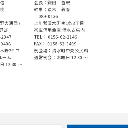
信
会長：
鎌田 哲宏
樹
幹事：
荒木 義春
〒089-0136
野大通西7
上川郡清水町南1条3丁目
野2F
帯広信用金庫 清水支店内
-2347
TEL：
0156-62-2146
-0408
FAX：
0156-62-3409
木野2F コ
例会場：
清水町中央公民館
ルーム
通常例会：
木曜日 12:30 ～
 12:30 ～