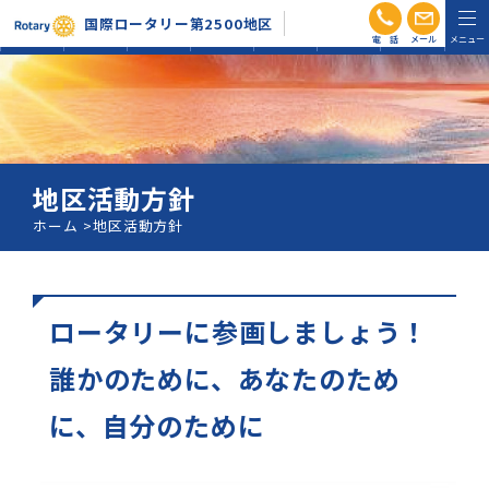
電話
メール
国際ロータリー第2500地区
RI会長信
地区活動
組織図・
ガバナー
ホーム
お知らせ
会員専用
条
方針
分区
月信
地区活動方針
ホーム
地区活動方針
ロータリーに参画しましょう！
誰かのために、あなたのため
に、自分のために