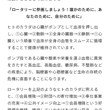
「ロータリーに参画しましょう！誰かのために、あ
なたのために、自分のために」
ヒトのカラダは心臓がポンプとして血液を押し出
し、①心臓→②動脈→③全身の臓器→④静脈→①心
臓という順番で血液が全身の血管をスムーズに循環
することで健康が維持されています。
ポンプ役である心臓や酸素や栄養を運ぶ血管に異常
をきたすと高血圧、高脂血症、糖尿病、不整脈など
の疾患により、脳梗塞や心筋梗塞など生命の存続の
危機に直面することになります。
ロータリーを上記のようなヒトのカラダに例える
と、①会員増強→②財団への寄付増加→③奉仕事業
の充実→④公共イメージ向上→①会員増強という好
循環を継続、維持していかなければ近い将来、クラ