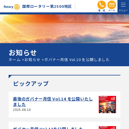
電話
メール
国際ロータリー第2500地区
RI会長信
地区活動
組織図・
ガバナー
ホーム
お知らせ
会員専用
条
方針
分区
月信
お知らせ
ホーム
お知らせ
ガバナー月信 Vol.10 を公開しました
ピックアップ
最後のガバナー月信 Vol.14 を公開いたし
ました
2025.08.10
ガバナー月信 Vol.13を公開しました