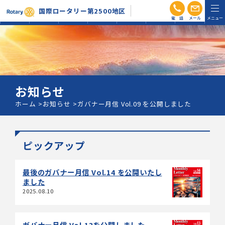
電話
メール
国際ロータリー第2500地区
RI会長信
地区活動
組織図・
ガバナー
ホーム
お知らせ
会員専用
条
方針
分区
月信
お知らせ
ホーム
お知らせ
ガバナー月信 Vol.09 を公開しました
ピックアップ
最後のガバナー月信 Vol.14 を公開いたし
ました
2025.08.10
ガバナー月信 Vol.13を公開しました