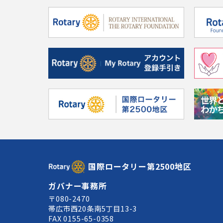
国際ロータリー第2500地区
ガバナー事務所
〒080-2470
帯広市西20条南5丁目13-3
FAX 0155-65-0358